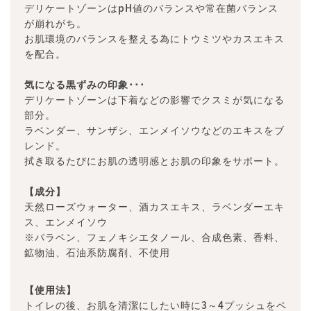
デリケートゾーンはpH値のバランスや常在菌バランス
が崩れがち。
お肌環境のバランスを整える為にトウミツやカスエキス
を配合。
気になる黒ずみの印象･･･
デリケートゾーンは下着などの影響でクスミが気になる
部分。
ラベンダー、サンザシ、エンメイソウなどのエキスをブ
レンド。
拭き取るたびにお肌の透明感とお肌の印象をサポート。
【成分】
天然ローズウォーター、酒カスエキス、ラベンダーエキ
ス、エンメイソウ
※パラベン、フェノキシエタノール、合成色素、香料、
鉱物油、石油系防腐剤、不使用
【使用法】
トイレの後、お肌を清潔にしたい時に3～4プッシュをペ